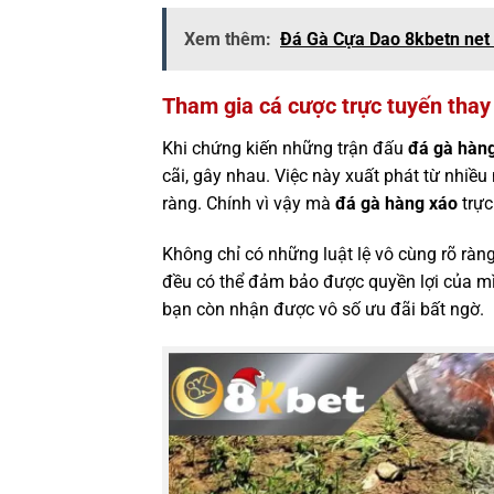
Xem thêm:
Đá Gà Cựa Dao 8kbetn net
Tham gia cá cược trực tuyến thay 
Khi chứng kiến những trận đấu
đá gà hàn
cãi, gây nhau. Việc này xuất phát từ nhiều
ràng. Chính vì vậy mà
đá gà hàng xáo
trực
Không chỉ có những luật lệ vô cùng rõ ràng
đều có thể đảm bảo được quyền lợi của mì
bạn còn nhận được vô số ưu đãi bất ngờ.