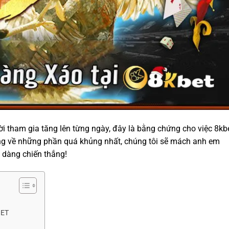
i tham gia tăng lên từng ngày, đây là bằng chứng cho việc 8kb
ng về những phần quá khủng nhất, chúng tôi sẽ mách anh em
 dàng chiến thắng!
BET