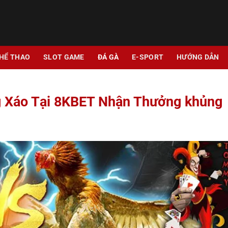
HỂ THAO
SLOT GAME
ĐÁ GÀ
E-SPORT
HƯỚNG DẪN
 Xáo Tại 8KBET Nhận Thưởng khủng