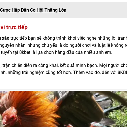
 Cược Hấp Dẫn Cơ Hội Thắng Lớn
vì trực tiếp
g xáo
trực tiếp bạn sẽ không tránh khỏi việc nghe những lời tran
 nguyên nhân, nhưng chủ yếu là do người chơi và luật lệ không r
 tuyến tại 8kbet là lựa chọn hàng đầu của nhiều anh em.
, trận chiến diễn ra công khai, kết quả minh bạch. Mọi người ch
nh, những trải nghiệm cũng tốt hơn. Thêm vào đó, đến với 8K