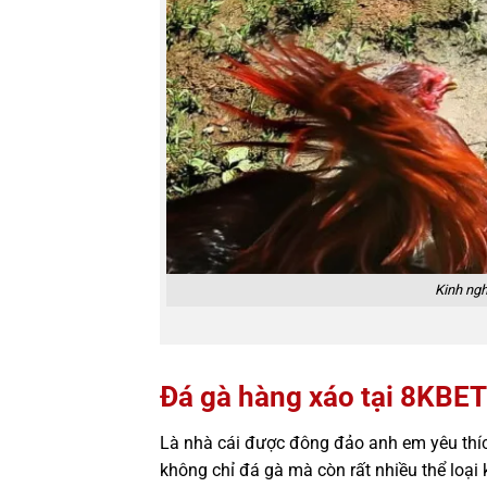
Kinh ng
Đá gà hàng xáo tại 8KB
ET
Là nhà cái được đông đảo anh em yêu thí
không chỉ đá gà mà còn rất nhiều thể loại