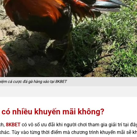
hiệm cá cược đá gà hàng xáo tại 8KBET
 có nhiều khuyến mãi không?
ch,
8KBET
có vô số ưu đãi khi người chơi tham gia giải trí tại đây
 khác. Tùy vào từng thời điểm mà chương trình khuyến mãi sẽ k